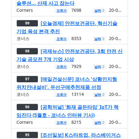
솔루션... 산재 사고 잡는다
Corners
7698
20-06-19
조회수
날짜
[오늘경제] 안전보건공단, 혁신기술
99
기업 육성 본격 추진
코너스
8353
20-06-12
조회수
날짜
[국제뉴스] 안전보건공단, 3회 안전 신
98
기술 공모전 7개 기업 시상
코너스
7929
20-06-12
조회수
날짜
[매일건설신문] 코너스 '상황인지형
97
위치안내설비', 우선구매추천제품 선정
코너스
13114
20-05-29
조회수
날짜
[공학저널] '화재 골든타임' IoT가 책
96
임진다 (5월호 - 코너스 인터뷰 기사)
Corners
8215
20-05-27
조회수
날짜
[조선일보] K스타트업, 라스베이거스
95