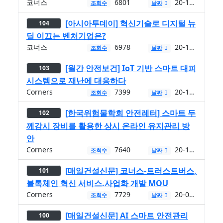
코너스
6801
20-12-04
조회수
날짜
[아시아투데이] 혁신기술로 디지털 뉴
104
딜 이끄는 벤처기업은?
코너스
6978
20-11-26
조회수
날짜
[월간 안전보건] IoT 기반 스마트 대피
103
시스템으로 재난에 대응하다
Corners
7399
20-11-12
조회수
날짜
[한국위험물학회 안전레터] 스마트 두
102
께감시 장비를 활용한 상시 온라인 유지관리 방
안
Corners
7640
20-11-11
조회수
날짜
[매일건설신문] 코너스-트러스트버스,
101
블록체인 혁신 서비스.사업화 개발 MOU
Corners
7729
20-07-28
조회수
날짜
[매일건설신문] AI 스마트 안전관리
100