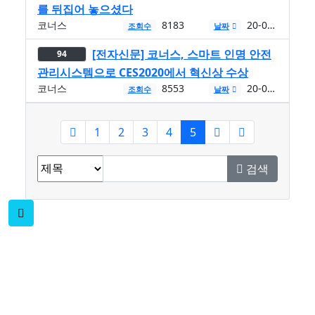
를 뒤집어 놓으셨다
코너스
8183
20-01-17
조회수
날짜
[전자신문] 코너스, 스마트 인명 안전
94
관리시스템으로 CES2020에서 혁신상 수상
코너스
8553
20-01-10
조회수
날짜
현재페이지
1
2
3
4
5
검색