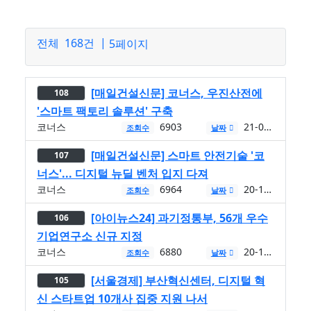
|
전체
168건
5페이지
[매일건설신문] 코너스, 우진산전에
108
'스마트 팩토리 솔루션' 구축
코너스
6903
21-01-14
조회수
날짜
[매일건설신문] 스마트 안전기술 '코
107
너스'... 디지털 뉴딜 벤처 입지 다져
코너스
6964
20-12-23
조회수
날짜
[아이뉴스24] 과기정통부, 56개 우수
106
기업연구소 신규 지정
코너스
6880
20-12-21
조회수
날짜
[서울경제] 부산혁신센터, 디지털 혁
105
신 스타트업 10개사 집중 지원 나서