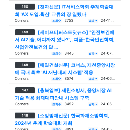
[전자신문] IT서비스학회 추계학술대
150
회 'AX 도입.확산' 교류의 장 열렸다
Corners
2753
24-11-15
조회수
날짜
[세이프티퍼스트닷뉴스] "안전보건에
149
서 AI기술, 어디까지 왔나?",, 피플-한국안전학회,
산업안전보건의 달 …
Corners
3445
24-07-02
조회수
날짜
[매일건설신문] 코너스, 제천중앙시장
148
에 국내 최초 'AI 재난대피 시스템' 적용
Corners
3574
24-06-19
조회수
날짜
[충북일보] 제천소방서, 중앙시장 AI
147
기술 적용 화재대피안내 시스템 구축
Corners
3452
24-06-18
조회수
날짜
[소방방재신문] 한국화재소방학회,
146
2024년 춘계 학술대회 개최
Corners
3891
24-05-03
조회수
날짜